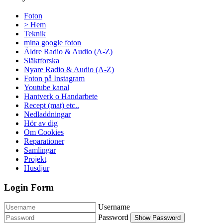
Foton
> Hem
Teknik
mina google foton
Äldre Radio & Audio (A-Z)
Släktforska
Nyare Radio & Audio (A-Z)
Foton på Instagram
Youtube kanal
Hantverk o Handarbete
Recept (mat) etc..
Nedladdningar
Hör av dig
Om Cookies
Reparationer
Samlingar
Projekt
Husdjur
Login Form
Username
Password
Show Password