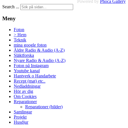
Powered by
Phoca Gallery
Search ...
Meny
Foton
> Hem
Teknik
mina google foton
Äldre Radio & Audio (A-Z)
Släktforska
Nyare Radio & Audio (A-Z)
Foton på Instagram
Youtube kanal
Hantverk o Handarbete
Recept (mat) etc..
Nedladdningar
Hör av dig
Om Cookies
Reparationer
Reparationer (bilder)
Samlingar
Projekt
Husdjur